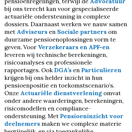
pensioenregelingen, terwijl de
Advocatuur
bij ons terecht kan voor gespecialiseerde
actuariële ondersteuning in complexe
dossiers. Daarnaast werken we nauw samen
met
Adviseurs
en
Sociale partners
om
duurzame pensioenoplossingen vorm te
geven. Voor
Verzekeraars en APF-en
leveren wij technische berekeningen,
risicoanalyses en professionele
rapportages. Ook
DGA’s
en
Particulieren
krijgen bij ons helder inzicht in hun
pensioenpositie en toekomstscenario’s.
Onze
Actuariële dienstverlening
omvat
onder andere waarderingen, berekeningen,
risicomodellen en compliance-
ondersteuning. Met
Pensioeninzicht voor
deelnemers
maken we complexe materie
begrijpelijk, en via toegankelijke