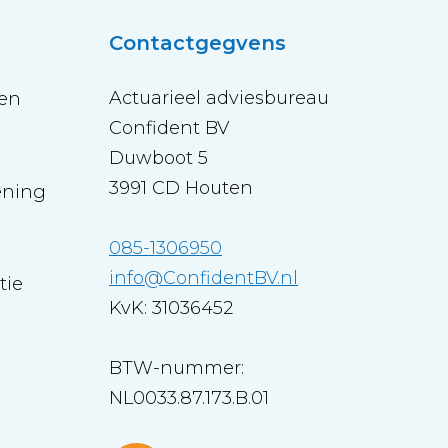
Contactgegvens
Actuarieel adviesbureau
-en
Confident BV
Duwboot 5
3991 CD Houten
ening
085-1306950
info@ConfidentBV.nl
tie
KvK: 31036452
BTW-nummer:
NL0033.87.173.B.01