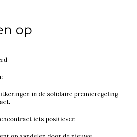
en op
rd.
:
tkeringen in de solidaire premieregeling
act.
ncontract iets positiever.
ment op aandelen door de nieuwe