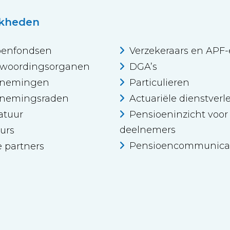
jkheden
oenfondsen
Verzekeraars en APF
twoordingsorganen
DGA’s
nemingen
Particulieren
nemingsraden
Actuariële dienstverl
atuur
Pensioeninzicht voor
deelnemers
urs
Pensioencommunica
e partners