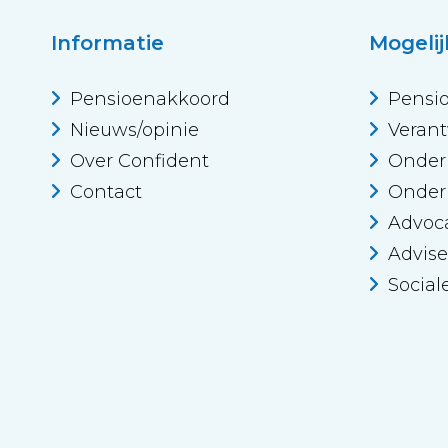
Informatie
Mogeli
Pensioenakkoord
Pensi
Nieuws/opinie
Veran
Over Confident
Onder
Contact
Onder
Advoc
Advise
Social