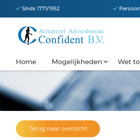
Sinds 1771/1952
Persoonl
Transitiebe
Home
Mogelijkheden
Wet t
Terug naar overzicht