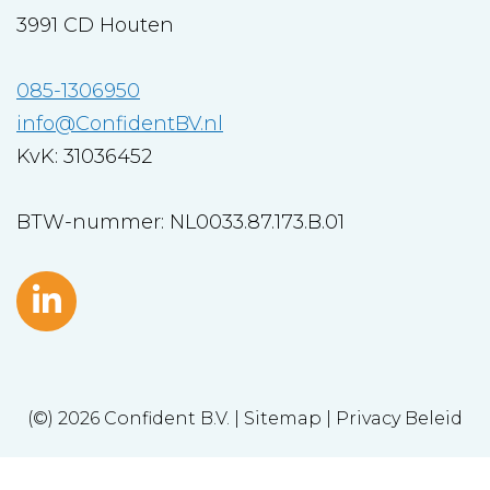
3991 CD Houten
085-1306950
info@ConfidentBV.nl
KvK: 31036452
BTW-nummer: NL0033.87.173.B.01
(©) 2026
Confident B.V.
|
Sitemap
|
Privacy Beleid