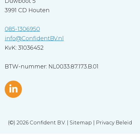
Duwboot 5
3991 CD Houten
085-1306950
info@ConfidentBV.nl
KvK: 31036452
BTW-nummer: NL0033.87.173.B.01
(©) 2026
Confident B.V.
|
Sitemap
|
Privacy Beleid